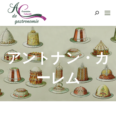
Recherch
:
アントナン・カ
ーレム